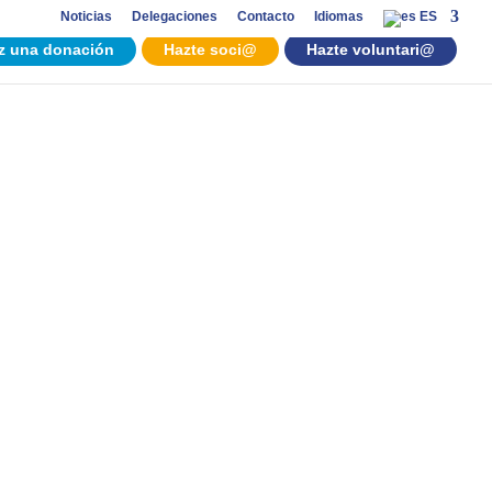
Noticias
Delegaciones
Contacto
Idiomas
ES
z una donación
Hazte soci@
Hazte voluntari@