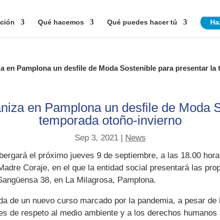
ción
Qué hacemos
Qué puedes hacer tú
Ha
za en Pamplona un desfile de Moda Sostenible para presentar la
aniza en Pamplona un desfile de Moda So
temporada otoño-invierno
Sep 3, 2021
|
News
bergará el próximo jueves 9 de septiembre, a las 18.00 horas
adre Coraje, en el que la entidad social presentará las pro
e Sangüensa 38, en La Milagrosa, Pamplona.
alida de un nuevo curso marcado por la pandemia, a pesar d
es de respeto al medio ambiente y a los derechos humanos 