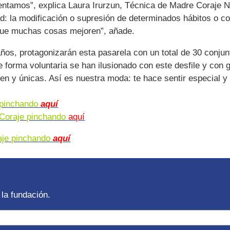
entamos”, explica Laura Irurzun, Técnica de Madre Coraje 
dad: la modificación o supresión de determinados hábitos o
 que muchas cosas mejoren”, añade.
años, protagonizarán esta pasarela con un total de 30 conju
forma voluntaria se han ilusionado con este desfile y con 
en y únicas. Así es nuestra moda: te hace sentir especial y
e pinchando
aquí
 Coraje pinchando
aquí
aje pinchando
aquí
la fundación.