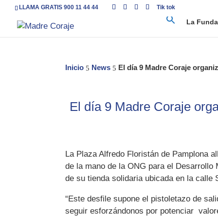
LLAMA GRATIS 900 11 44 44
Tik tok
La Funda
Inicio
News
El día 9 Madre Coraje organi
5
5
El día 9 Madre Coraje org
La Plaza Alfredo Floristán de Pamplona al
de la mano de la ONG para el Desarrollo M
de su tienda solidaria ubicada en la call
“Este desfile supone el pistoletazo de s
seguir esforzándonos por potenciar valor