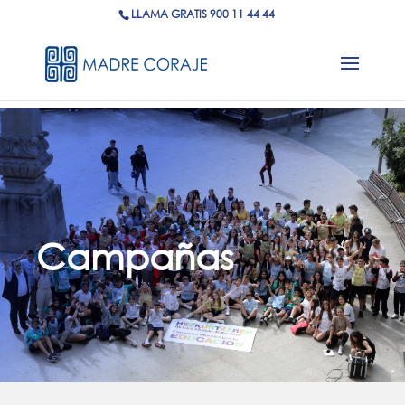
LLAMA GRATIS 900 11 44 44
Inicio
Qué hacemos
Otras campañas
5
5
Campañas