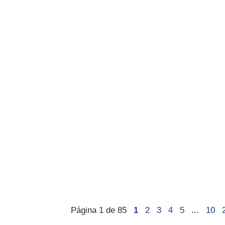
Página 1 de 85
1
2
3
4
5
...
10