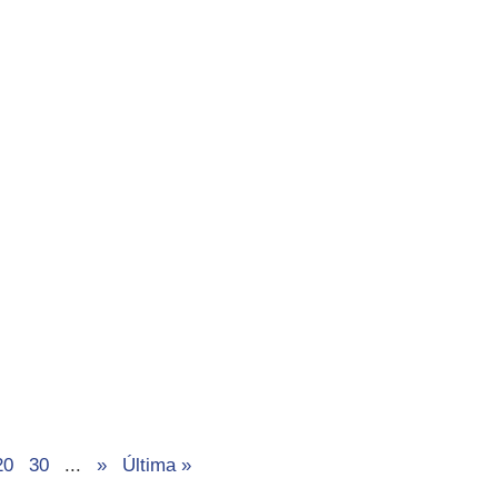
20
30
...
»
Última »