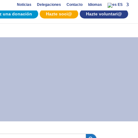
Noticias
Delegaciones
Contacto
Idiomas
ES
z una donación
Hazte soci@
Hazte voluntari@
Botón de búsqueda