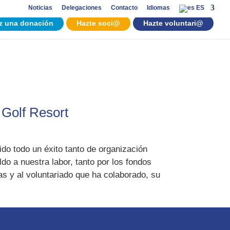
Noticias
Delegaciones
Contacto
Idiomas
ES
z una donación
Hazte soci@
Hazte voluntari@
 Golf Resort
sido todo un éxito tanto de organización
do a nuestra labor, tanto por los fondos
s y al voluntariado que ha colaborado, su