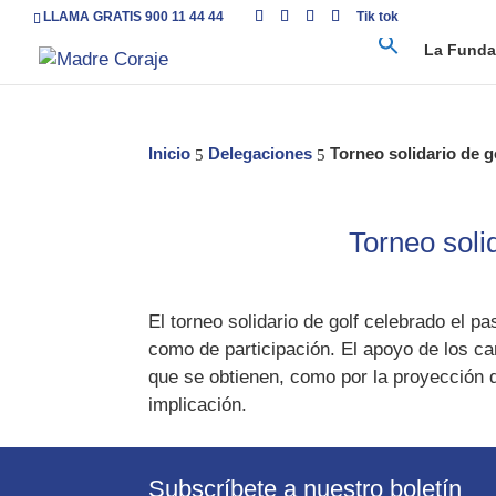
LLAMA GRATIS 900 11 44 44
Tik tok
La Funda
Inicio
Delegaciones
Torneo solidario de g
5
5
Torneo soli
El torneo solidario de golf celebrado el p
como de participación. El apoyo de los cam
que se obtienen, como por la proyección 
implicación.
Subscríbete a nuestro boletín