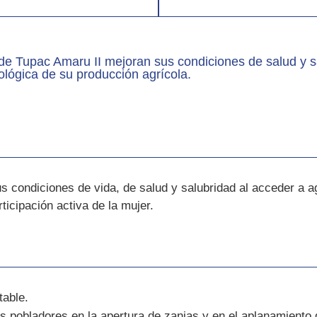
de Tupac Amaru II mejoran sus condiciones de salud y 
ológica de su producción agrícola.
us condiciones de vida, de salud y salubridad al acceder a 
ticipación activa de la mujer.
table.
os pobladores en la apertura de zanjas y en el aplanamiento 