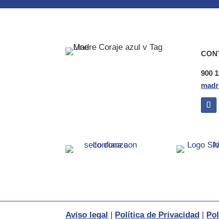
CON
900 1
madr
Aviso legal
|
Política de Privacidad
|
Pol