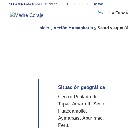
LLAMA GRATIS 900 11 44 44
Tik tok
La Funda
Inicio
Acción Humanitaria
Salud y agua (
5
5
Situación geográfica
Centro Poblado de
Tupac Amaru II, Sector
Huaccamolle,
Aymaraes. Apurimac,
Perú.