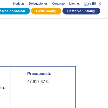
Noticias
Delegaciones
Contacto
Idiomas
ES
z una donación
Hazte soci@
Hazte voluntari@
Presupuesto
47.917,87 €.
s).