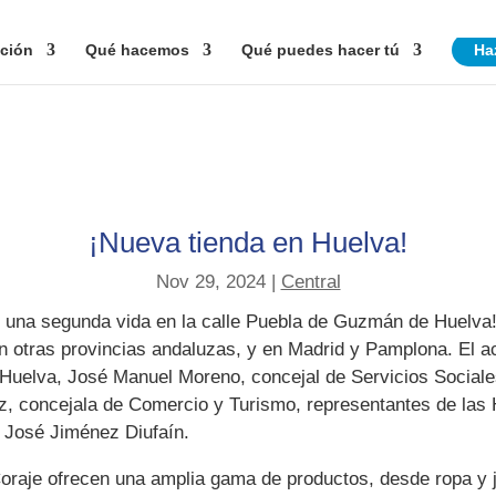
ción
Qué hacemos
Qué puedes hacer tú
Ha
¡Nueva tienda en Huelva!
Nov 29, 2024
|
Central
n una segunda vida en la calle Puebla de Guzmán de Huelva
n otras provincias andaluzas, y en Madrid y Pamplona. El a
e Huelva, José Manuel Moreno, concejal de Servicios Social
z, concejala de Comercio y Turismo, representantes de las 
, José Jiménez Diufaín.
aje ofrecen una amplia gama de productos, desde ropa y jug