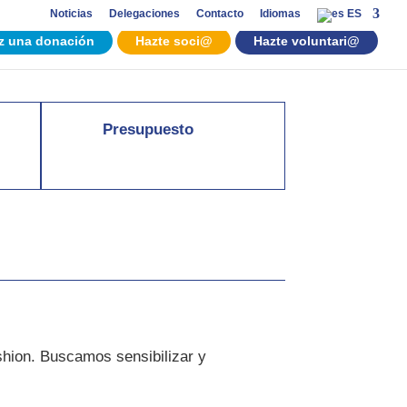
Noticias
Delegaciones
Contacto
Idiomas
ES
z una donación
Hazte soci@
Hazte voluntari@
Presupuesto
Fashion. Buscamos
sensibilizar y