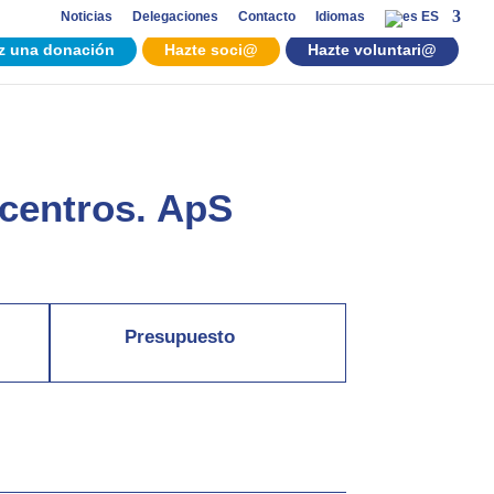
Noticias
Delegaciones
Contacto
Idiomas
ES
z una donación
Hazte soci@
Hazte voluntari@
 centros. ApS
Presupuesto