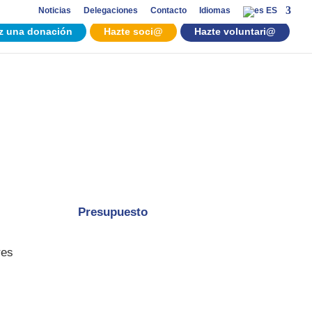
Noticias
Delegaciones
Contacto
Idiomas
ES
z una donación
Hazte soci@
Hazte voluntari@
Presupuesto
res