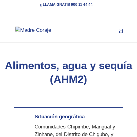
LLAMA GRATIS 900 11 44 44
Inicio
Acción Humanitaria
Alimentos, agua y
5
5
sequía (AHM2)
Alimentos, agua y sequía
(AHM2)
Situación geográfica
Comunidades Chipimbe, Mangual y
Zinhane, del Distrito de Chigubo, y