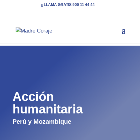
LLAMA GRATIS 900 11 44 44
Inicio
Qué hacemos
Acción humanitaria
( Page
5
5
2 )
Acción
humanitaria
Perú y Mozambique