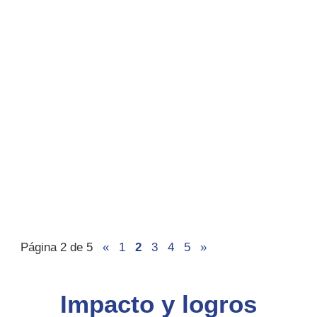
Página 2 de 5
«
1
2
3
4
5
»
Impacto y logros