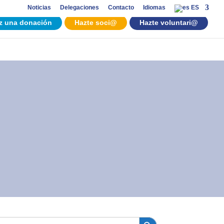
Noticias
Delegaciones
Contacto
Idiomas
ES
z una donación
Hazte soci@
Hazte voluntari@
Botón de búsqueda