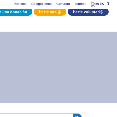
Noticias
Delegaciones
Contacto
Idiomas
ES
z una donación
Hazte soci@
Hazte voluntari@
Botón de búsqueda