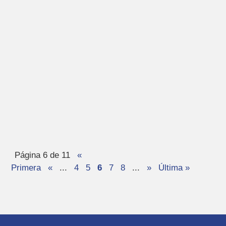
Página 6 de 11
«
Primera
«
...
4
5
6
7
8
...
»
Última »