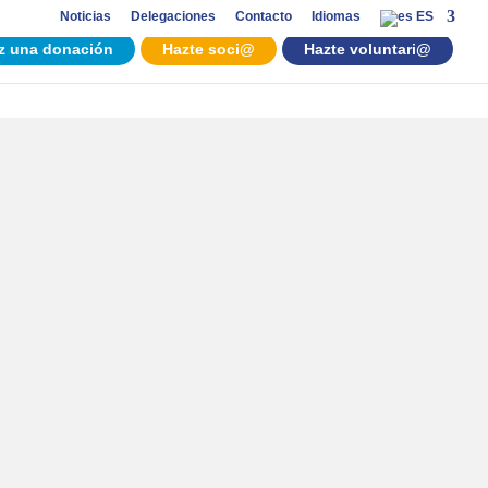
Noticias
Delegaciones
Contacto
Idiomas
ES
z una donación
Hazte soci@
Hazte voluntari@