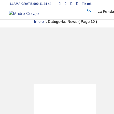
LLAMA GRATIS 900 11 44 44
Tik tok
La Funda
Inicio
Categoría: News
( Page 10 )
5