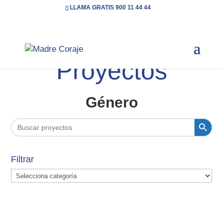
LLAMA GRATIS 900 11 44 44
Inicio
Cooperación
Categoría: Género
( Page 2 )
5
5
Proyectos
Género
Botón de búsqueda
Buscar:
Filtrar
Filtrar